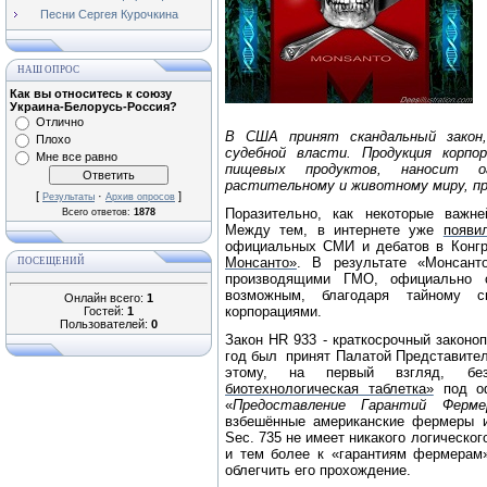
Песни Сергея Курочкина
НАШ ОПРОС
Как вы относитесь к союзу
Украина-Белорусь-Россия?
Отлично
В США принят скандальный закон
Плохо
судебной власти. Продукция корп
Мне все равно
пищевых продуктов, наносит о
растительному и животному миру, пр
[
·
]
Результаты
Архив опросов
Поразительно, как некоторые важн
Всего ответов:
1878
Между тем, в интернете уже
появи
официальных СМИ и дебатов в Конг
Монсанто»
.
В результате «Монсант
ПОСЕЩЕНИЙ
производящими ГМО, официально 
возможным, благодаря тайному с
Онлайн всего:
1
корпорациями.
Гостей:
1
Пользователей:
0
Закон HR 933 - краткосрочный законо
год был принят Палатой Представител
этому, на первый взгляд, бе
биотехнологическая таблетка»
под о
«
Предоставление Гарантий Ферме
взбешённые американские фермеры и
Sec. 735 не имеет никакого логическо
и тем более к «гарантиям фермерам»
облегчить его прохождение.