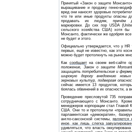
Принятый «Закон о защите Монсанто
выращивание и продажу генно-модифи
вред они наносят здоровью потребите
что те или иные продукты опасны д
продавать их людям, причём д
маркировки. До сих пор USDA (United
сельского хозяйства США) хотя бы
Монсанто, фактически же одобряя все 
не будет и этого.
Официально утверждается, что у HR 9
первых, ещё не известно, как это косн
можно будет протолкнуть на рынок мн
Как
сообщает
на своем веб-сайте ор
положение, Закон о защите Monsan
защищать потребительские и фермер
широкую дорогу внедоению новых 
зерновых культур, подвергая опасн
сейчас имеется 13 продуктов, котор
боялась обвинений в их опасности, а в
Проведение пресловутой 735 поправ
сотрудничающего с Монсанто. Кром
менеджеров корпорации стал Главой 
США. Они то и протолкнули «правиль
парламентская «демократия», базиру
англо-саксонской системы,
является 
иное, как лишь слегка завуалирован
удивляться, что власть оккупирована