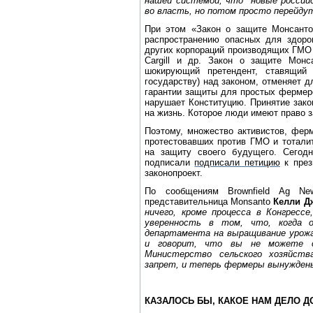
нашей системой, что "новые россий
во власть, но потом просто перейдут
При этом «Закон о защите Монсанто
распространению опасных для здоро
других корпораций производящих ГМО и
Cargill и др. Закон о защите Монс
шокирующий претендент, ставящий
государству) над законом, отменяет 
гарантии защиты для простых фермеро
нарушает Конституцию. Принятие зако
на жизнь. Которое люди имеют право
Поэтому, множество активистов, ферм
протестовавших против ГМО и тотали
на защиту своего будущего. Сегод
подписали
подписали петицию
к през
законопроект.
По сообщениям Brownfield Ag Ne
представительница Monsanto
Келли Д
ничего, кроме процесса в Конгрес
уверенность в том, что, когда о
департамента на выращивание урожая
и говорит, что вы не можете 
Министерство сельского хозяйств
запрет, и теперь фермеры вынужден
КАЗАЛОСЬ БЫ, КАКОЕ НАМ ДЕЛО 