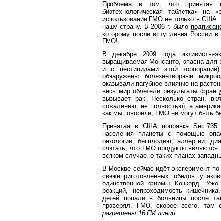
Проблема в том, что принят
биотехнологическая таблетка» на «
использование ГМО не только в США. Г
нашу страну. В 2006 г. было
подписан
которому после вступления России в
ГМО!
В декабре 2009 года активисты-э
выращиваемая Монсанто, опасна для з
и с пестицидами этой корпорации)
обнаружены болезнетворные микро
оказывали пагубное влияние на расте
весь мир облетели результаты
францу
вызывает рак. Несколько стран, вк
сожалению, не полностью), а америка
как мы говорили,
ГМО не могут быть б
Принятая в США поправка Sec.735 -
населения планеты с помощью опас
онкологии, бесплодию, аллергии, ди
считать, что ГМО продукты являются
всяком случае, о таких планах запад
В Москве сейчас идёт эксперимент по
свежеприготовленных обедов упако
единственной фирмы Конкорд. Уже
реакций, непроходимость кишечника
детей попали в больницы после та
проверял. ГМО, скорее всего, там 
разрешены 16 ГМ линий
.