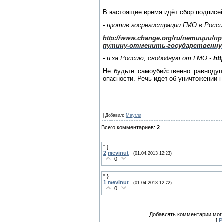
В настоящее время идёт сбор подписе
- против госрегистрации ГМО в Росси
http://www.change.org/ru/петиции/
путину-отменить-государственну
- и за Россию, свободную от ГМО -
ht
Не будьте самоубийственно равнодуш
опасности. Речь идет об уничтожении 
|
Добавил
:
Маугли
Всего комментариев
:
2
" }
2
mevinut
(01.04.2013 12:23)
0
" }
1
mevinut
(01.04.2013 12:22)
0
Добавлять комментарии могу
[
Р