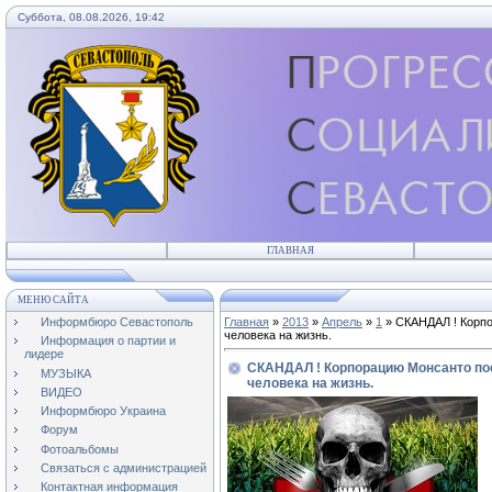
Суббота, 08.08.2026, 19:42
ГЛАВНАЯ
МЕНЮ САЙТА
Информбюро Севастополь
Главная
»
2013
»
Апрель
»
1
» СКАНДАЛ ! Корпо
человека на жизнь.
Информация о партии и
лидере
СКАНДАЛ ! Корпорацию Монсанто по
МУЗЫКА
человека на жизнь.
ВИДЕО
Информбюро Украина
Форум
Фотоальбомы
Связаться с администрацией
Контактная информация